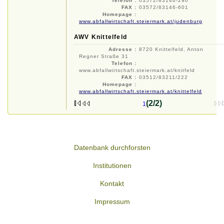
Telefon :
03572/83146-290
FAX :
03572/83146-601
Homepage :
www.abfallwirtschaft.steiermark.at/judenburg
AWV Knittelfeld
Adresse :
8720 Knittelfeld, Anton
Regner Straße 31
Telefon :
www.abfallwirtschaft.steiermark.at/knitfeld
FAX :
03512/83211/222
Homepage :
www.abfallwirtschaft.steiermark.at/knittelfeld
(2/2)
1
Datenbank durchforsten
Institutionen
Kontakt
Impressum