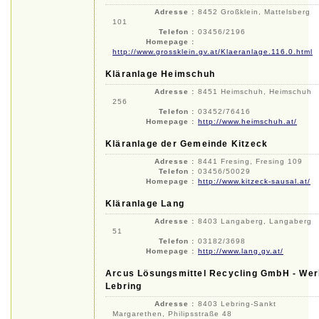
Adresse :
8452 Großklein, Mattelsberg
101
Telefon :
03456/2196
Homepage :
http://www.grossklein.gv.at/Klaeranlage.116.0.html
Kläranlage Heimschuh
Adresse :
8451 Heimschuh, Heimschuh
256
Telefon :
03452/76416
Homepage :
http://www.heimschuh.at/
Kläranlage der Gemeinde Kitzeck
Adresse :
8441 Fresing, Fresing 109
Telefon :
03456/50029
Homepage :
http://www.kitzeck-sausal.at/
Kläranlage Lang
Adresse :
8403 Langaberg, Langaberg
51
Telefon :
03182/3698
Homepage :
http://www.lang.gv.at/
Arcus Lösungsmittel Recycling GmbH - Wer
Lebring
Adresse :
8403 Lebring-Sankt
Margarethen, Philipsstraße 48