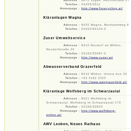
Adresse :
8472 Vogau, Reichsstraße 27
Telefon :
03453/3511
Homepage :
http://www.fixrecycling.at/
Kläranlagen Wagna
Adresse :
8435 Wagna, Murdammweg 8
Telefon :
03452/84104-0
Zuser Umweltservice
Adresse :
8410 Neudorf ob Wildon,
Neudorfstraße 20
Telefon :
03182/55087-0
Homepage :
http://www.zuser.at/
Abwasserverband Grazerfeld
Adresse :
8410 Wildon, Untere Aue 20
Telefon :
+43 3182 3325
Homepage :
http://www.awvgrazerfeld.at/
Kläranlage Wolfsberg im Schwarzautal
Adresse :
8421 Wolfsberg im
Schwarzautal, Wolfsberg im Schwarzautal 170
Telefon :
03184/30825
Homepage :
http://www.wolfsberg-
online.at/
AWV Leoben, Neues Rathaus