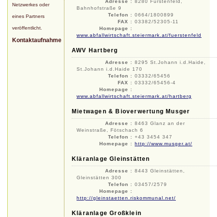
Adresse :
8280 Fürstenfeld,
Netzwerkes oder
Bahnhofstraße 9
Telefon :
0664/1800899
eines Partners
FAX :
03382/52305-11
veröffentlicht.
Homepage :
www.abfallwirtschaft.steiermark.at/fuerstenfeld
Kontaktaufnahme
AWV Hartberg
Adresse :
8295 St.Johann i.d.Haide,
St.Johann i.d.Haide 170
Telefon :
03332/65456
FAX :
03332/65456-4
Homepage :
www.abfallwirtschaft.steiermark.at/hartberg
Mietwagen & Bioverwertung Musger
Adresse :
8463 Glanz an der
Weinstraße, Fötschach 6
Telefon :
+43 3454 347
Homepage :
http://www.musger.at/
Kläranlage Gleinstätten
Adresse :
8443 Gleinstätten,
Gleinstätten 300
Telefon :
03457/2579
Homepage :
http://gleinstaetten.riskommunal.net/
Kläranlage Großklein