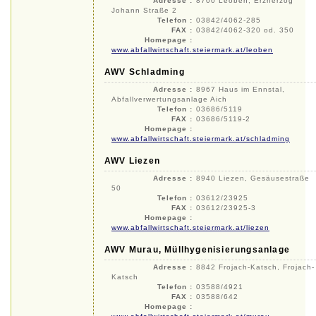
Adresse :
8700 Leoben, Erzherzog
Johann Straße 2
Telefon :
03842/4062-285
FAX :
03842/4062-320 od. 350
Homepage :
www.abfallwirtschaft.steiermark.at/leoben
AWV Schladming
Adresse :
8967 Haus im Ennstal,
Abfallverwertungsanlage Aich
Telefon :
03686/5119
FAX :
03686/5119-2
Homepage :
www.abfallwirtschaft.steiermark.at/schladming
AWV Liezen
Adresse :
8940 Liezen, Gesäusestraße
50
Telefon :
03612/23925
FAX :
03612/23925-3
Homepage :
www.abfallwirtschaft.steiermark.at/liezen
AWV Murau, Müllhygenisierungsanlage
Adresse :
8842 Frojach-Katsch, Frojach-
Katsch
Telefon :
03588/4921
FAX :
03588/642
Homepage :