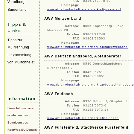
FAX :
0316/767778-89
Vorarlberg
Homepage :
Burgenland
www.abfallwirtschaft.steiermark.at/graz-stadt
AWV Mürzverband
Tipps &
Adresse :
8605 Kapfenberg, Linke
Links
Mürzzeile 20
Telefon :
03862/22740
FAX :
03862/26503
Tipps zur
Homepage :
Mülltrennung
www.abfallwirtschaft.steiermark.at/muerzverband
Linksammlung
AWV Deutschlandsberg, Abfallberater
von Mülltonne.at
Adresse :
8530 Deutschlandsberg,
Kirchengasse 7
Telefon :
03462/5251
FAX :
03462/30051
Homepage :
www.abfallwirtschaft.steiermark.at/deutschlandsberg
AWV Feldbach
Information
Adresse :
8330 Mühldorf, Ökoplatz 1
Telefon :
03152/5073-0
Diese Informationen
FAX :
03152/5073-14
Homepage :
wurde von den
www.abfallwirtschaft.steiermark.at/feldbach
Betreibern des
AWV Fürstenfeld, Stadtwerke Fürstenfeld
RootWeb.EU Domain