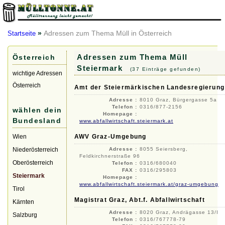
»
Adressen zum Thema Müll in Österreich
Startseite
Adressen zum Thema Müll
Österreich
Steiermark
(37 Einträge gefunden)
wichtige Adressen
Österreich
Amt der Steiermärkischen Landesregierung
Adresse :
8010 Graz, Bürgergasse 5a
Telefon :
0316/877-2156
wählen dein
Homepage :
Bundesland
www.abfallwirtschaft.steiermark.at
Wien
AWV Graz-Umgebung
Niederösterreich
Adresse :
8055 Seiersberg,
Feldkirchnerstraße 96
Oberösterreich
Telefon :
0316/680040
FAX :
0316/295803
Steiermark
Homepage :
www.abfallwirtschaft.steiermark.at/graz-umgebung
Tirol
Magistrat Graz, Abt.f. Abfallwirtschaft
Kärnten
Adresse :
8020 Graz, Andrägasse 13/I
Salzburg
Telefon :
0316/767778-79