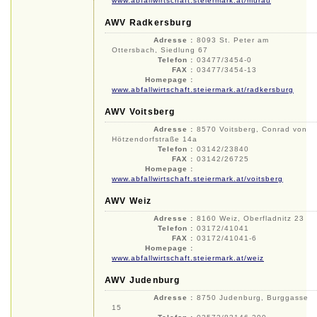
www.abfallwirtschaft.steiermark.at/murau
AWV Radkersburg
Adresse :
8093 St. Peter am
Ottersbach, Siedlung 67
Telefon :
03477/3454-0
FAX :
03477/3454-13
Homepage :
www.abfallwirtschaft.steiermark.at/radkersburg
AWV Voitsberg
Adresse :
8570 Voitsberg, Conrad von
Hötzendorfstraße 14a
Telefon :
03142/23840
FAX :
03142/26725
Homepage :
www.abfallwirtschaft.steiermark.at/voitsberg
AWV Weiz
Adresse :
8160 Weiz, Oberfladnitz 23
Telefon :
03172/41041
FAX :
03172/41041-6
Homepage :
www.abfallwirtschaft.steiermark.at/weiz
AWV Judenburg
Adresse :
8750 Judenburg, Burggasse
15