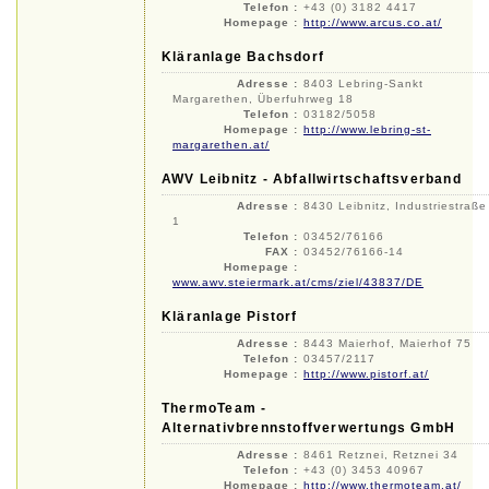
Telefon :
+43 (0) 3182 4417
Homepage :
http://www.arcus.co.at/
Kläranlage Bachsdorf
Adresse :
8403 Lebring-Sankt
Margarethen, Überfuhrweg 18
Telefon :
03182/5058
Homepage :
http://www.lebring-st-
margarethen.at/
AWV Leibnitz - Abfallwirtschaftsverband
Adresse :
8430 Leibnitz, Industriestraße
1
Telefon :
03452/76166
FAX :
03452/76166-14
Homepage :
www.awv.steiermark.at/cms/ziel/43837/DE
Kläranlage Pistorf
Adresse :
8443 Maierhof, Maierhof 75
Telefon :
03457/2117
Homepage :
http://www.pistorf.at/
ThermoTeam -
Alternativbrennstoffverwertungs GmbH
Adresse :
8461 Retznei, Retznei 34
Telefon :
+43 (0) 3453 40967
Homepage :
http://www.thermoteam.at/