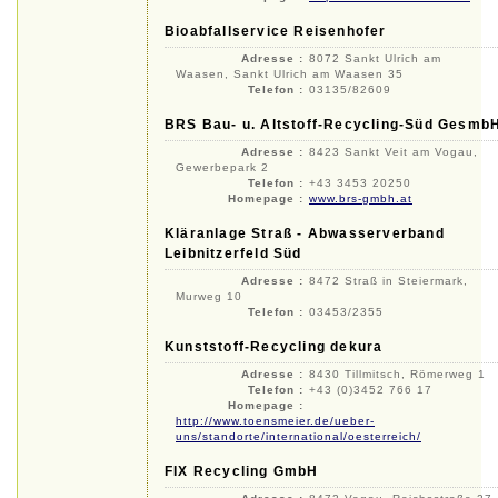
Bioabfallservice Reisenhofer
Adresse :
8072 Sankt Ulrich am
Waasen, Sankt Ulrich am Waasen 35
Telefon :
03135/82609
BRS Bau- u. Altstoff-Recycling-Süd Gesmb
Adresse :
8423 Sankt Veit am Vogau,
Gewerbepark 2
Telefon :
+43 3453 20250
Homepage :
www.brs-gmbh.at
Kläranlage Straß - Abwasserverband
Leibnitzerfeld Süd
Adresse :
8472 Straß in Steiermark,
Murweg 10
Telefon :
03453/2355
Kunststoff-Recycling dekura
Adresse :
8430 Tillmitsch, Römerweg 1
Telefon :
+43 (0)3452 766 17
Homepage :
http://www.toensmeier.de/ueber-
uns/standorte/international/oesterreich/
FIX Recycling GmbH