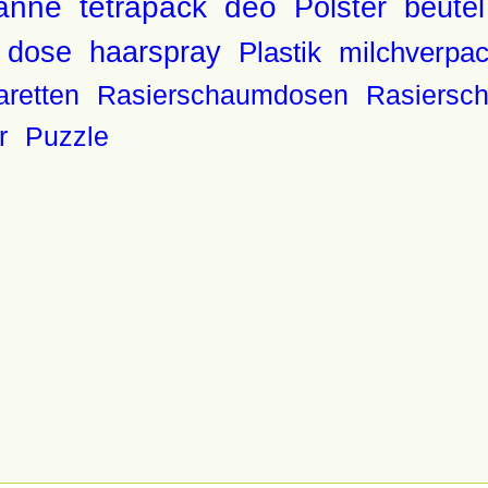
anne
tetrapack
deo
Polster
beutel
s dose
haarspray
Plastik
milchverpa
aretten
Rasierschaumdosen
Rasiersc
r
Puzzle