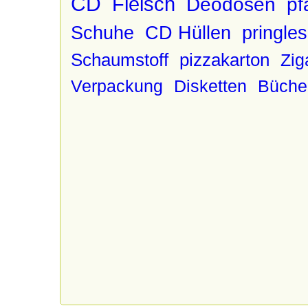
CD
Fleisch
Deodosen
pf
Schuhe
CD Hüllen
pringle
Schaumstoff
pizzakarton
Zig
Verpackung
Disketten
Büche