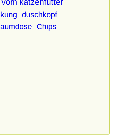
 vom katzenfutter
ckung
duschkopf
haumdose
Chips