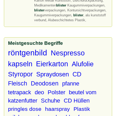
Karton Metall Kunststoff, Durchdrückpackung,
Medikamenten
blister
Kaugummiverpackungen,
blister
verpackungen, Kontursichtverpackungen,
Kaugummiverpackungen,
blister
, alu kunststoff
verbund, Alubeschichtetes Plastik,
Meistgesuchte Begriffe
röntgenbild
Nespresso
kapseln
Eierkarton
Alufolie
Styropor
Spraydosen
CD
Fleisch
Deodosen
pfanne
tetrapack
deo
Polster
beutel vom
katzenfutter
Schuhe
CD Hüllen
pringles dose
haarspray
Plastik