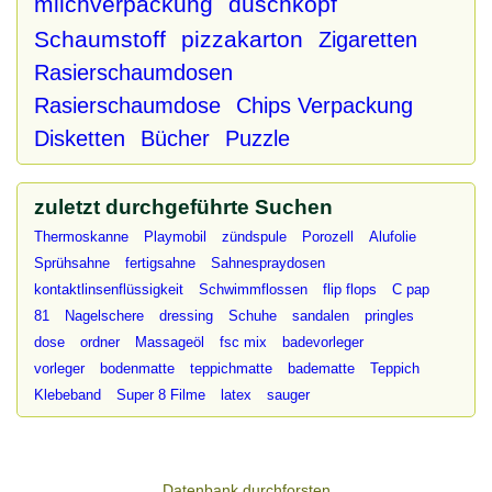
milchverpackung
duschkopf
Schaumstoff
pizzakarton
Zigaretten
Rasierschaumdosen
Rasierschaumdose
Chips Verpackung
Disketten
Bücher
Puzzle
zuletzt durchgeführte Suchen
Thermoskanne
Playmobil
zündspule
Porozell
Alufolie
Sprühsahne
fertigsahne
Sahnespraydosen
kontaktlinsenflüssigkeit
Schwimmflossen
flip flops
C pap
81
Nagelschere
dressing
Schuhe
sandalen
pringles
dose
ordner
Massageöl
fsc mix
badevorleger
vorleger
bodenmatte
teppichmatte
badematte
Teppich
Klebeband
Super 8 Filme
latex
sauger
Datenbank durchforsten