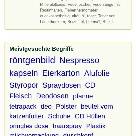
Mineralölbasis, Feuerlöscher, Feuerzeuge mit
Restinhalten, Fieberthermometer
quecksilberhaltig, altöl, öl, toner, Toner von
Laserdruckern, Beizmitel, bremsöl, Beize,
Meistgesuchte Begriffe
röntgenbild
Nespresso
kapseln
Eierkarton
Alufolie
Styropor
Spraydosen
CD
Fleisch
Deodosen
pfanne
tetrapack
deo
Polster
beutel vom
katzenfutter
Schuhe
CD Hüllen
pringles dose
haarspray
Plastik
milchverpackung
duschkopf