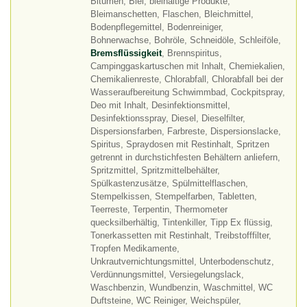
Bitumen, Blei, bleihältige Produkte,
Bleimanschetten, Flaschen, Bleichmittel,
Bodenpflegemittel, Bodenreiniger,
Bohnerwachse, Bohröle, Schneidöle, Schleiföle,
Bremsflüssigkeit
, Brennspiritus,
Campinggaskartuschen mit Inhalt, Chemiekalien,
Chemikalienreste, Chlorabfall, Chlorabfall bei der
Wasseraufbereitung Schwimmbad, Cockpitspray,
Deo mit Inhalt, Desinfektionsmittel,
Desinfektionsspray, Diesel, Dieselfilter,
Dispersionsfarben, Farbreste, Dispersionslacke,
Spiritus, Spraydosen mit Restinhalt, Spritzen
getrennt in durchstichfesten Behältern anliefern,
Spritzmittel, Spritzmittelbehälter,
Spülkastenzusätze, Spülmittelflaschen,
Stempelkissen, Stempelfarben, Tabletten,
Teerreste, Terpentin, Thermometer
quecksilberhältig, Tintenkiller, Tipp Ex flüssig,
Tonerkassetten mit Restinhalt, Treibstofffilter,
Tropfen Medikamente,
Unkrautvernichtungsmittel, Unterbodenschutz,
Verdünnungsmittel, Versiegelungslack,
Waschbenzin, Wundbenzin, Waschmittel, WC
Duftsteine, WC Reiniger, Weichspüler,