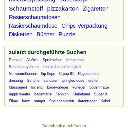
Schaumstoff
pizzakarton
Zigaretten
Rasierschaumdosen
Rasierschaumdose
Chips Verpackung
Disketten
Bücher
Puzzle
zuletzt durchgeführte Suchen
Porozell
Alufolie
Sprühsahne
fertigsahne
Sahnespraydosen
kontaktlinsenflüssigkeit
Schwimmflossen
flip flops
C pap 81
Nagelschere
dressing
Schuhe
sandalen
pringles dose
ordner
Massageöl
fsc mix
badevorleger
vorleger
bodenmatte
teppichmatte
badematte
Teppich
Klebeband
Super 8
Filme
latex
sauger
Speicherkarten
datenträger
Kabel
Datenbank durchforsten