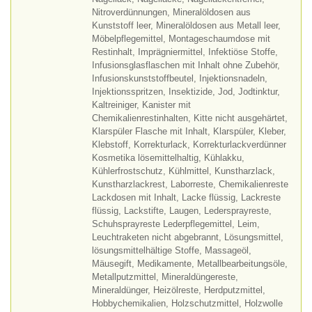
Nitroverdünnungen, Mineralöldosen aus
Kunststoff leer, Mineralöldosen aus Metall leer,
Möbelpflegemittel, Montageschaumdose mit
Restinhalt, Imprägniermittel, Infektiöse Stoffe,
Infusionsglasflaschen mit Inhalt ohne Zubehör,
Infusionskunststoffbeutel, Injektionsnadeln,
Injektionsspritzen, Insektizide, Jod, Jodtinktur,
Kaltreiniger, Kanister mit
Chemikalienrestinhalten, Kitte nicht ausgehärtet,
Klarspüler Flasche mit Inhalt, Klarspüler, Kleber,
Klebstoff, Korrekturlack, Korrekturlackverdünner
Kosmetika lösemittelhaltig, Kühlakku,
Kühlerfrostschutz, Kühlmittel, Kunstharzlack,
Kunstharzlackrest, Laborreste, Chemikalienreste
Lackdosen mit Inhalt, Lacke flüssig, Lackreste
flüssig, Lackstifte, Laugen, Ledersprayreste,
Schuhsprayreste Lederpflegemittel, Leim,
Leuchtraketen nicht abgebrannt, Lösungsmittel,
lösungsmittelhältige Stoffe, Massageöl,
Mäusegift, Medikamente, Metallbearbeitungsöle,
Metallputzmittel, Mineraldüngereste,
Mineraldünger, Heizölreste, Herdputzmittel,
Hobbychemikalien, Holzschutzmittel, Holzwolle