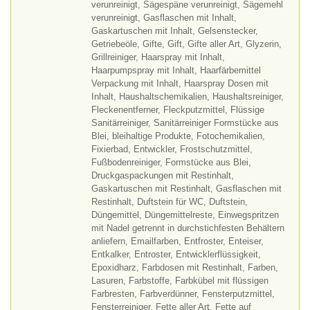
verunreinigt, Sägespäne verunreinigt, Sägemehl
verunreinigt, Gasflaschen mit Inhalt,
Gaskartuschen mit Inhalt, Gelsenstecker,
Getriebeöle, Gifte, Gift, Gifte aller Art, Glyzerin,
Grillreiniger, Haarspray mit Inhalt,
Haarpumpspray mit Inhalt, Haarfärbemittel
Verpackung mit Inhalt, Haarspray Dosen mit
Inhalt, Haushaltschemikalien, Haushaltsreiniger,
Fleckenentferner, Fleckputzmittel, Flüssige
Sanitärreiniger, Sanitärreiniger Formstücke aus
Blei, bleihaltige Produkte, Fotochemikalien,
Fixierbad, Entwickler, Frostschutzmittel,
Fußbodenreiniger, Formstücke aus Blei,
Druckgaspackungen mit Restinhalt,
Gaskartuschen mit Restinhalt, Gasflaschen mit
Restinhalt, Duftstein für WC, Duftstein,
Düngemittel, Düngemittelreste, Einwegspritzen
mit Nadel getrennt in durchstichfesten Behältern
anliefern, Emailfarben, Entfroster, Enteiser,
Entkalker, Entroster, Entwicklerflüssigkeit,
Epoxidharz, Farbdosen mit Restinhalt, Farben,
Lasuren, Farbstoffe, Farbkübel mit flüssigen
Farbresten, Farbverdünner, Fensterputzmittel,
Fensterreiniger, Fette aller Art, Fette auf