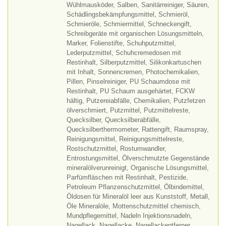
Wühlmausköder, Salben, Sanitärreiniger, Säuren,
Schädlingsbekämpfungsmittel, Schmieröl,
Schmieröle, Schmiermittel, Schneckengift,
Schreibgeräte mit organischen Lösungsmitteln,
Marker, Folienstifte, Schuhputzmittel,
Lederputzmittel, Schuhcremedosen mit
Restinhalt, Silberputzmittel, Silikonkartuschen
mit Inhalt, Sonnencremen, Photochemikalien,
Pillen, Pinselreiniger, PU Schaumdose mit
Restinhalt, PU Schaum ausgehärtet, FCKW
hältig, Putzereiabfälle, Chemikalien, Putzfetzen
ölverschmiert, Putzmittel, Putzmittelreste,
Quecksilber, Quecksilberabfälle,
Quecksilberthermometer, Rattengift, Raumspray,
Reinigungsmittel, Reinigungsmittelreste,
Rostschutzmittel, Rostumwandler,
Entrostungsmittel, Ölverschmutzte Gegenstände
mineralölverunreinigt, Organische Lösungsmittel,
Parfümfläschen mit Restinhalt, Pestizide,
Petroleum Pflanzenschutzmittel, Ölbindemittel,
Öldosen für Mineralöl leer aus Kunststoff, Metall,
Öle Mineralöle, Mottenschutzmittel chemisch,
Mundpflegemittel, Nadeln Injektionsnadeln,
Nagellack, Nagellacke, Nagellackentferner,