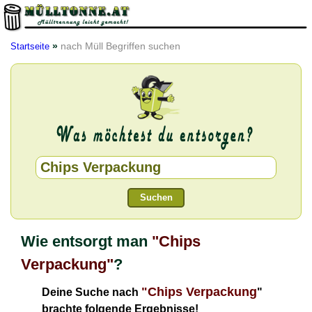
»
nach Müll Begriffen suchen
Startseite
Suchen
Wie entsorgt man
"Chips
Verpackung"
?
"Chips Verpackung
Deine Suche nach
"
brachte folgende Ergebnisse!