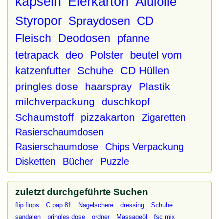
kapseln
Eierkarton
Alufolie
Styropor
Spraydosen
CD
Fleisch
Deodosen
pfanne
tetrapack
deo
Polster
beutel vom
katzenfutter
Schuhe
CD Hüllen
pringles dose
haarspray
Plastik
milchverpackung
duschkopf
Schaumstoff
pizzakarton
Zigaretten
Rasierschaumdosen
Rasierschaumdose
Chips Verpackung
Disketten
Bücher
Puzzle
zuletzt durchgeführte Suchen
flip flops
C pap 81
Nagelschere
dressing
Schuhe
sandalen
pringles dose
ordner
Massageöl
fsc mix