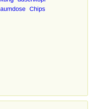
haumdose
Chips