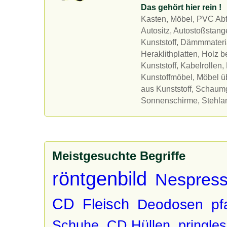
Das gehört hier rein !
Kasten, Möbel, PVC Abfä
Autositz, Autostoßstan
Kunststoff, Dämmmateri
Heraklithplatten, Holz b
Kunststoff, Kabelrollen
Kunstoffmöbel, Möbel üb
aus Kunststoff, Schau
Sonnenschirme, Stehlam
Meistgesuchte Begriffe
röntgenbild
Nespress
CD
Fleisch
Deodosen
pf
Schuhe
CD Hüllen
pringle