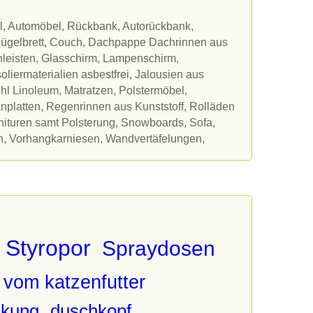
ll, Automöbel, Rückbank, Autorückbank,
 Bügelbrett, Couch, Dachpappe Dachrinnen aus
leisten, Glasschirm, Lampenschirm,
soliermaterialien asbestfrei, Jalousien aus
hl Linoleum, Matratzen, Polstermöbel,
anplatten, Regenrinnen aus Kunststoff, Rolläden
arnituren samt Polsterung, Snowboards, Sofa,
h, Vorhangkarniesen, Wandvertäfelungen,
Styropor
Spraydosen
 vom katzenfutter
ckung
duschkopf