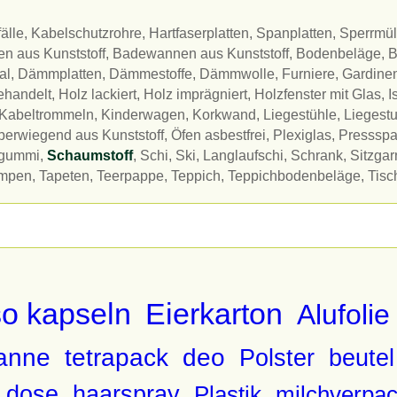
lle, Kabelschutzrohre, Hartfaserplatten, Spanplatten, Sperrmü
gen aus Kunststoff, Badewannen aus Kunststoff, Bodenbeläge,
al, Dämmplatten, Dämmestoffe, Dämmwolle, Furniere, Gardinen
ehandelt, Holz lackiert, Holz imprägniert, Holzfenster mit Glas, I
, Kabeltrommeln, Kinderwagen, Korkwand, Liegestühle, Liegestu
erwiegend aus Kunststoff, Öfen asbestfrei, Plexiglas, Presssp
mgummi,
Schaumstoff
, Schi, Ski, Langlaufschi, Schrank, Sitzg
pen, Tapeten, Teerpappe, Teppich, Teppichbodenbeläge, Tisc
o kapseln
Eierkarton
Alufolie
anne
tetrapack
deo
Polster
beutel
s dose
haarspray
Plastik
milchverpa