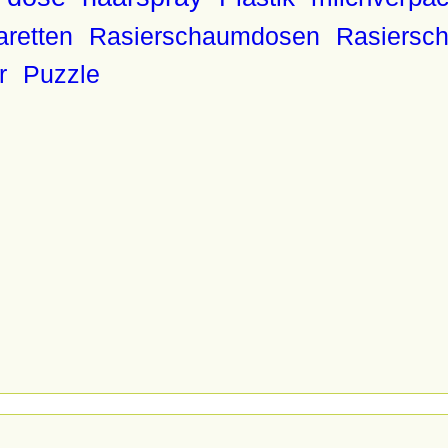
aretten
Rasierschaumdosen
Rasiersc
r
Puzzle