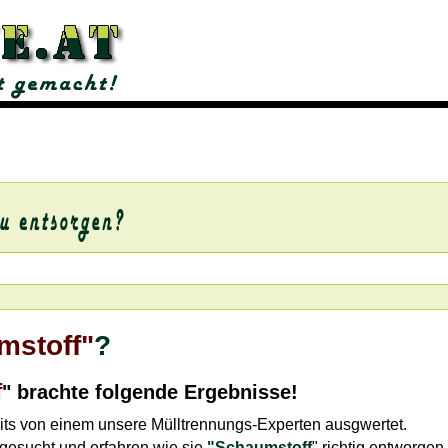
mstoff"
?
f
" brachte folgende Ergebnisse!
its von einem unsere Mülltrennungs-Experten ausgwertet.
gesucht und erfahren wie sie
"Schaumstoff
" richtig entworgen