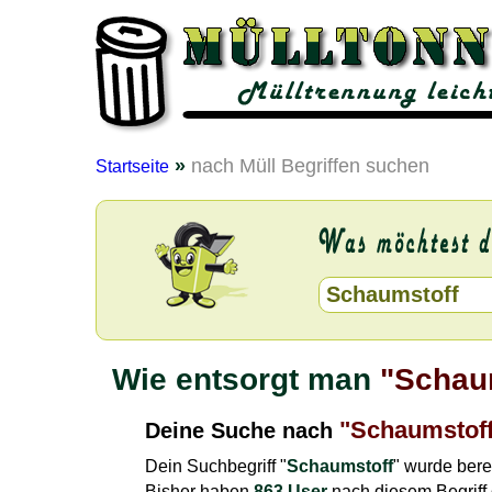
»
nach Müll Begriffen suchen
Startseite
Wie entsorgt man
"Schau
"Schaumstof
Deine Suche nach
Dein Suchbegriff "
Schaumstoff
" wurde bere
Bisher haben
863 User
nach diesem Begriff 