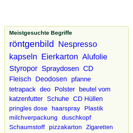
Meistgesuchte Begriffe
röntgenbild
Nespresso
kapseln
Eierkarton
Alufolie
Styropor
Spraydosen
CD
Fleisch
Deodosen
pfanne
tetrapack
deo
Polster
beutel vom
katzenfutter
Schuhe
CD Hüllen
pringles dose
haarspray
Plastik
milchverpackung
duschkopf
Schaumstoff
pizzakarton
Zigaretten