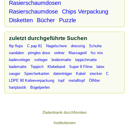
Rasierschaumdosen
Rasierschaumdose
Chips Verpackung
Disketten
Bücher
Puzzle
zuletzt durchgeführte Suchen
flip flops
C pap 81
Nagelschere
dressing
Schuhe
sandalen
pringles dose
ordner
Massageöl
fsc mix
badevorleger
vorleger
bodenmatte
teppichmatte
badematte
Teppich
Klebeband
Super 8 Filme
latex
sauger
Speicherkarten
datenträger
Kabel
stecker
C
LDPE 90 Kafeeverpackung
topf
metalltopf
Ölfilter
hartplastik
Bügelperlen
Datenbank durchforsten
Institutionen