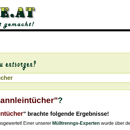
pannleintücher"
?
intücher
" brachte folgende Ergebnisse!
ausgewertet! Einer unserer
Mülltrenngs-Experten
wurde über d