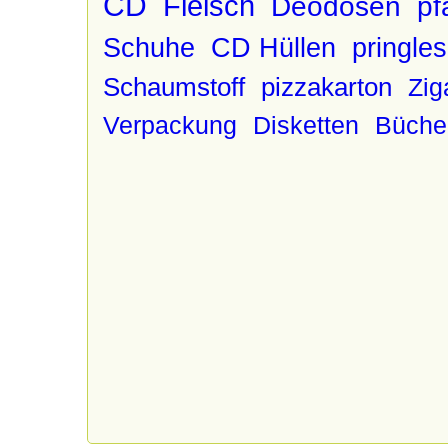
CD
Fleisch
Deodosen
pf
Schuhe
CD Hüllen
pringle
Schaumstoff
pizzakarton
Zig
Verpackung
Disketten
Büche