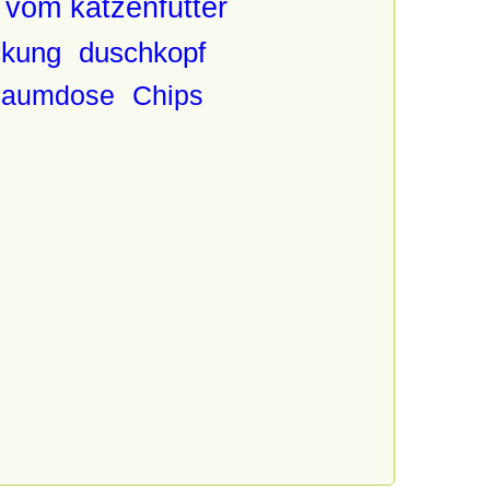
 vom katzenfutter
ckung
duschkopf
haumdose
Chips