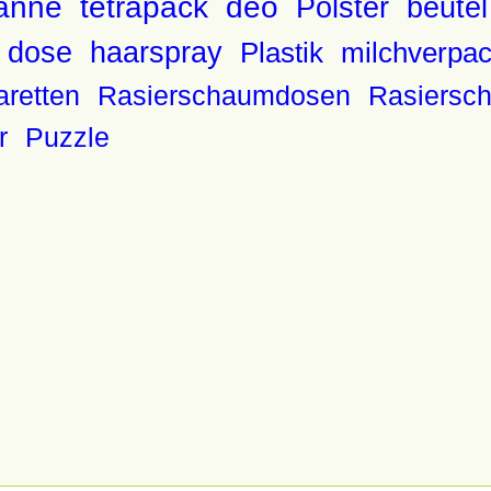
anne
tetrapack
deo
Polster
beutel
s dose
haarspray
Plastik
milchverpa
aretten
Rasierschaumdosen
Rasiersc
r
Puzzle