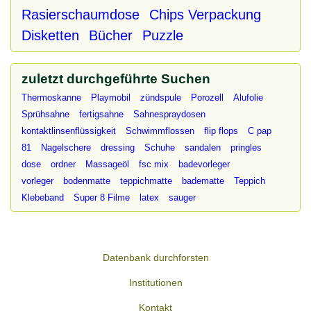
Rasierschaumdose
Chips Verpackung
Disketten
Bücher
Puzzle
zuletzt durchgeführte Suchen
Thermoskanne
Playmobil
zündspule
Porozell
Alufolie
Sprühsahne
fertigsahne
Sahnespraydosen
kontaktlinsenflüssigkeit
Schwimmflossen
flip flops
C pap
81
Nagelschere
dressing
Schuhe
sandalen
pringles
dose
ordner
Massageöl
fsc mix
badevorleger
vorleger
bodenmatte
teppichmatte
badematte
Teppich
Klebeband
Super 8 Filme
latex
sauger
Datenbank durchforsten
Institutionen
Kontakt