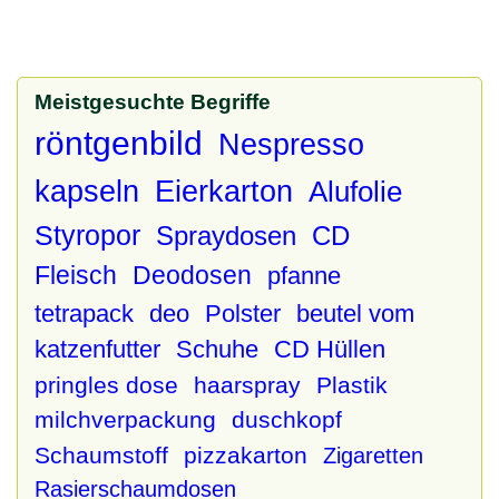
Meistgesuchte Begriffe
röntgenbild
Nespresso
kapseln
Eierkarton
Alufolie
Styropor
Spraydosen
CD
Fleisch
Deodosen
pfanne
tetrapack
deo
Polster
beutel vom
katzenfutter
Schuhe
CD Hüllen
pringles dose
haarspray
Plastik
milchverpackung
duschkopf
Schaumstoff
pizzakarton
Zigaretten
Rasierschaumdosen