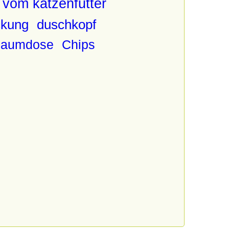
 vom katzenfutter
ckung
duschkopf
haumdose
Chips