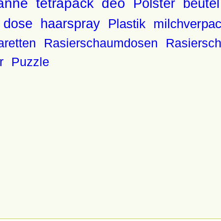
anne
tetrapack
deo
Polster
beutel
s dose
haarspray
Plastik
milchverpa
aretten
Rasierschaumdosen
Rasiersc
r
Puzzle