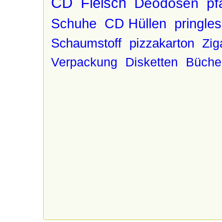
CD
Fleisch
Deodosen
pf
Schuhe
CD Hüllen
pringle
Schaumstoff
pizzakarton
Zig
Verpackung
Disketten
Büche