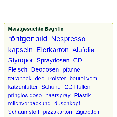
Meistgesuchte Begriffe
röntgenbild
Nespresso
kapseln
Eierkarton
Alufolie
Styropor
Spraydosen
CD
Fleisch
Deodosen
pfanne
tetrapack
deo
Polster
beutel vom
katzenfutter
Schuhe
CD Hüllen
pringles dose
haarspray
Plastik
milchverpackung
duschkopf
Schaumstoff
pizzakarton
Zigaretten