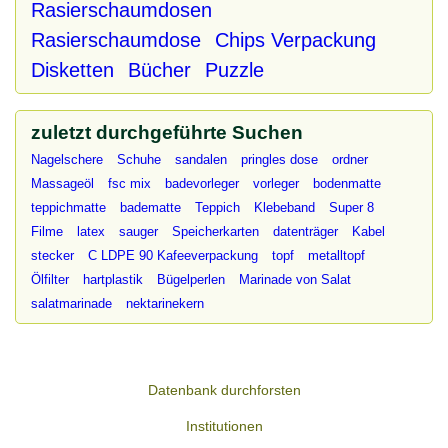
Rasierschaumdosen
Rasierschaumdose
Chips Verpackung
Disketten
Bücher
Puzzle
zuletzt durchgeführte Suchen
Nagelschere
Schuhe
sandalen
pringles dose
ordner
Massageöl
fsc mix
badevorleger
vorleger
bodenmatte
teppichmatte
badematte
Teppich
Klebeband
Super 8
Filme
latex
sauger
Speicherkarten
datenträger
Kabel
stecker
C LDPE 90 Kafeeverpackung
topf
metalltopf
Ölfilter
hartplastik
Bügelperlen
Marinade von Salat
salatmarinade
nektarinekern
Datenbank durchforsten
Institutionen