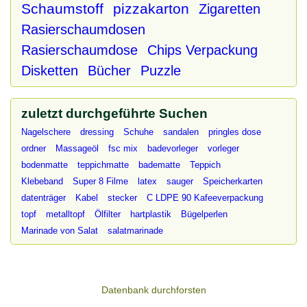
Schaumstoff
pizzakarton
Zigaretten
Rasierschaumdosen
Rasierschaumdose
Chips Verpackung
Disketten
Bücher
Puzzle
zuletzt durchgeführte Suchen
Nagelschere
dressing
Schuhe
sandalen
pringles dose
ordner
Massageöl
fsc mix
badevorleger
vorleger
bodenmatte
teppichmatte
badematte
Teppich
Klebeband
Super 8 Filme
latex
sauger
Speicherkarten
datenträger
Kabel
stecker
C LDPE 90 Kafeeverpackung
topf
metalltopf
Ölfilter
hartplastik
Bügelperlen
Marinade von Salat
salatmarinade
Datenbank durchforsten