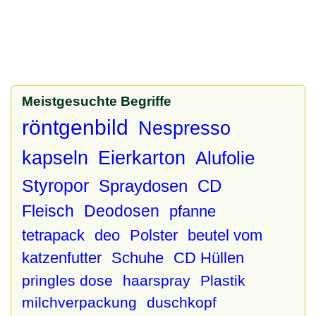
Meistgesuchte Begriffe
röntgenbild
Nespresso
kapseln
Eierkarton
Alufolie
Styropor
Spraydosen
CD
Fleisch
Deodosen
pfanne
tetrapack
deo
Polster
beutel vom
katzenfutter
Schuhe
CD Hüllen
pringles dose
haarspray
Plastik
milchverpackung
duschkopf