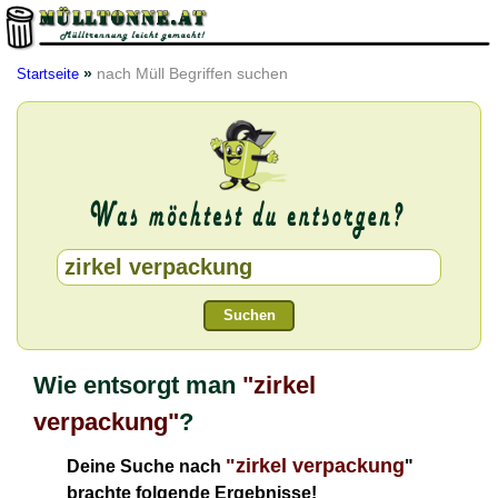
»
nach Müll Begriffen suchen
Startseite
Suchen
Wie entsorgt man
"zirkel
verpackung"
?
"zirkel verpackung
Deine Suche nach
"
brachte folgende Ergebnisse!